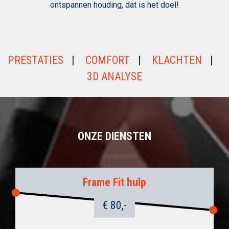
ontspannen houding, dat is het doel!
PRESTATIES
COMFORT
KLACHTEN
3D ANALYSE
ONZE DIENSTEN
Frame Fit hulp
€ 80,-